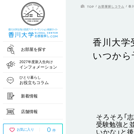
お部屋探しコラム
香
TOP
香川大学
お部屋を探す
いつから
2027年度新入生向け
インフォメーション
ひとり暮らし
お役立ちコラム
新着情報
店舗情報
そろそろ「
受験勉強と
0
お気に入り
いかな」と
件