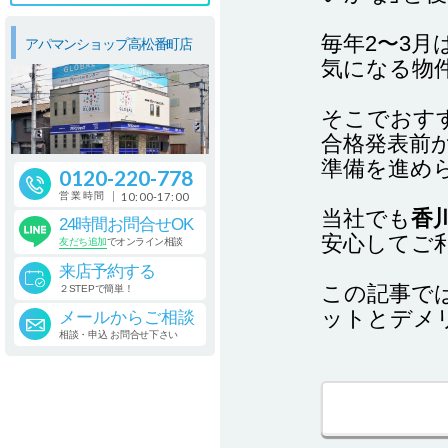
毎年2〜3
アパマンショップ高松番町店
気になる物
そこでおす
合格発表前
準備を進め
0120-220-778
営業時間
10:00-17:00
当社でも
香
24時間お問合せOK
安心してご
友だち追加
でオンライン相談
来店予約する
この記事で
２STEPで簡単！
ットとデメ
メールからご相談
相談・申込 お問合せ下さい