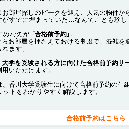
月はお部屋探しのピークを迎え、人気の物件か
件がすでに埋まっていた…なんてことも珍し
すめなのが
「合格前予約」
。
からお部屋を押さえておける制度で、混雑を
られます。
川大学を受験される方に向けた
合格前予約サ
利用いただけます。
は、香川大学受験生に向けて
合格前予約の仕
リット
をわかりやすく解説します。
合格前予約はこちら