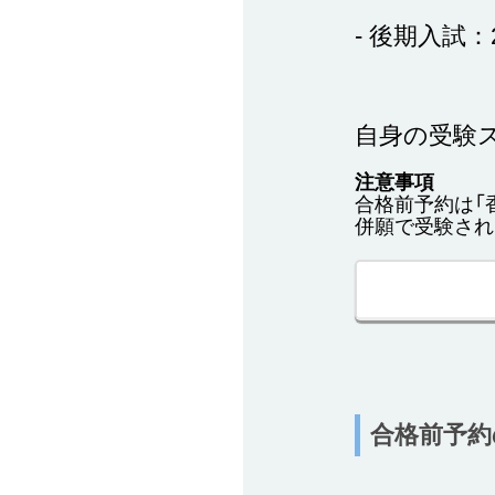
- 後期入試：
自身の受験
注意事項
合格前予約は「
併願で受験され
合格前予