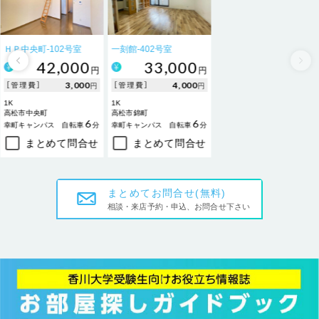
ＨＰ中央町-102号室
一刻館-402号室
42,000
33,000
円
円
3,000
4,000
［管理費］
［管理費］
円
円
1K
1K
高松市中央町
高松市錦町
6
6
幸町キャンパス
自転車
分
幸町キャンパス
自転車
分
まとめて問合せ
まとめて問合せ
まとめてお問合せ(無料)
相談・来店予約・申込、お問合せ下さい