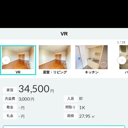
VR
1
/
28
VR
居室・リビング
キッチン
34,500
家賃
円
3,000
即
共益費
入居
円
-
1K
敷金
間取り
円
-
27.95
礼金
面積
円
㎡