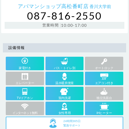
アパマンショップ高松番町店
香川大学前
087-816-2550
営業時間
10:00-17:00
設備情報
家電付き
バス・トイレ別
オートロック
エレベーター
温水暖房便座
エアコン付き
TVドアホン
室内洗濯
独立洗面台
インターネット無料
女性専用
IHヒーター
24時間365日
緊急サポート