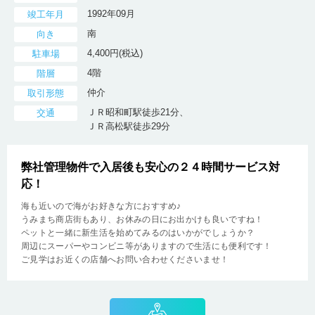
1992年09月
竣工年月
南
向き
4,400円(税込)
駐車場
4階
階層
仲介
取引形態
ＪＲ昭和町駅徒歩21分、
交通
ＪＲ高松駅徒歩29分
弊社管理物件で入居後も安心の２４時間サービス対
応！
海も近いので海がお好きな方におすすめ♪
うみまち商店街もあり、お休みの日にお出かけも良いですね！
ペットと一緒に新生活を始めてみるのはいかがでしょうか？
周辺にスーパーやコンビニ等がありますので生活にも便利です！
ご見学はお近くの店舗へお問い合わせくださいませ！