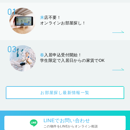
01
来
店不要！
オンラインお部屋探し！
03
春
入居申込受付開始！
学生限定で入居日からの家賃でOK
お部屋探し最新情報一覧
LINEで
お問い合わせ
この物件をLINEから
オンライン相談