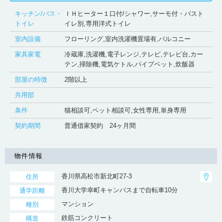
キッチン/バス・
ＩＨヒーター１口付/シャワー,サーモ付・バスト
トイレ
イレ別,専用洋式トイレ
室内設備
フローリング,室内洗濯機置場有,バルコニー
家具家電
冷蔵庫,洗濯機,電子レンジ,テレビ,テレビ台,カー
テン,掃除機,電気ケトル,パイプベット,炊飯器
部屋の特徴
2階以上
共用部
条件
猫相談可,ペット相談可,女性専用,単身専用
契約期間
普通借家契約 24ヶ月間
物件情報
香川県高松市新北町27-3
住所
香川大学幸町キャンパスまで自転車10分
通学距離
マンション
種別
鉄筋コンクリート
構造