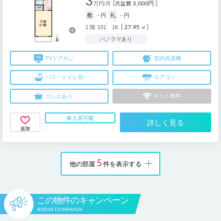
3
3,000円
万円/月
［共益費
］
敷
-
礼
-
円
円
27.95
1
階
101
1K
［
㎡］
パノラマあり
TV
ドアホン
室内
洗濯機
バス・
トイレ別
エアコン
ネット
無料
コンロ
あり
春入居可能
詳しく見る
追加
5
他の部屋
件を表示する
この物件のキャンペーン
ROOM CAMPAIGN