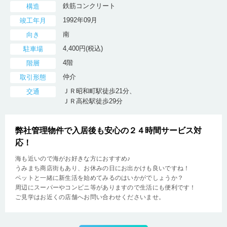
鉄筋コンクリート
構造
1992年09月
竣工年月
南
向き
4,400円(税込)
駐車場
4階
階層
仲介
取引形態
ＪＲ昭和町駅徒歩21分、
交通
ＪＲ高松駅徒歩29分
弊社管理物件で入居後も安心の２４時間サービス対
応！
海も近いので海がお好きな方におすすめ♪
うみまち商店街もあり、お休みの日にお出かけも良いですね！
ペットと一緒に新生活を始めてみるのはいかがでしょうか？
周辺にスーパーやコンビニ等がありますので生活にも便利です！
ご見学はお近くの店舗へお問い合わせくださいませ。