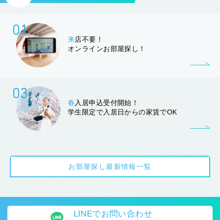
01
来
店不要！
オンラインお部屋探し！
03
春
入居申込受付開始！
学生限定で入居日からの家賃でOK
お部屋探し最新情報一覧
LINEで
お問い合わせ