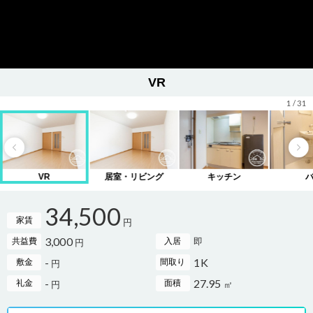
VR
1
/
31
VR
居室・リビング
キッチン
34,500
家賃
円
3,000
即
共益費
入居
円
-
1K
敷金
間取り
円
-
27.95
礼金
面積
円
㎡