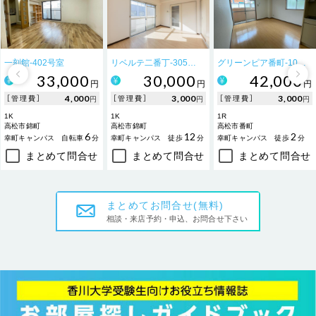
一刻館-402号室
リベルテ二番丁-305号室
グリーンピア番町-101号室
33,000
30,000
42,000
円
円
円
4,000
3,000
3,000
［管理費］
［管理費］
［管理費］
円
円
円
1K
1K
1R
高松市錦町
高松市錦町
高松市番町
6
12
2
幸町キャンパス
自転車
分
幸町キャンパス
徒歩
分
幸町キャンパス
徒歩
分
まとめて問合せ
まとめて問合せ
まとめて問合せ
まとめてお問合せ(無料)
相談・来店予約・申込、お問合せ下さい