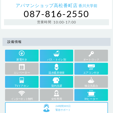
アパマンショップ高松番町店
香川大学前
087-816-2550
営業時間
10:00-17:00
設備情報
家電付き
バス・トイレ別
オートロック
エレベーター
温水暖房便座
エアコン付き
TVドアホン
室内洗濯
独立洗面台
インターネット無料
女性専用
IHヒーター
24時間365日
緊急サポート