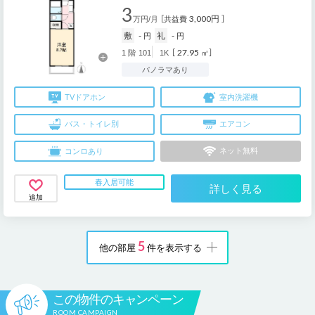
3
3,000円
万円/月
［共益費
］
敷
-
礼
-
円
円
27.95
1
階
101
1K
［
㎡］
パノラマあり
TV
ドアホン
室内
洗濯機
バス・
トイレ別
エアコン
ネット
無料
コンロ
あり
春入居可能
詳しく見る
追加
5
他の部屋
件を表示する
この物件のキャンペーン
ROOM CAMPAIGN