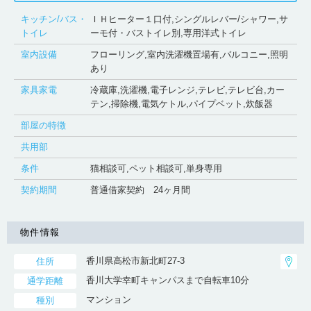
キッチン/バス・
ＩＨヒーター１口付,シングルレバー/シャワー,サ
トイレ
ーモ付・バストイレ別,専用洋式トイレ
室内設備
フローリング,室内洗濯機置場有,バルコニー,照明
あり
家具家電
冷蔵庫,洗濯機,電子レンジ,テレビ,テレビ台,カー
テン,掃除機,電気ケトル,パイプベット,炊飯器
部屋の特徴
共用部
条件
猫相談可,ペット相談可,単身専用
契約期間
普通借家契約 24ヶ月間
物件情報
香川県高松市新北町27-3
住所
香川大学幸町キャンパスまで自転車10分
通学距離
マンション
種別