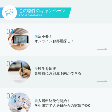
この物件のキャンペーン
ROOM CAMPAIGN
01
来
店不要！
オンラインお部屋探し！
02
受
験生を応援！
合格前にお部屋予約ができる！
03
春
入居申込受付開始！
学生限定で入居日からの家賃でOK