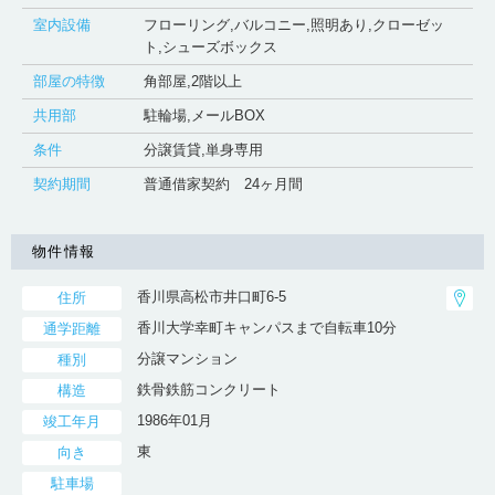
室内設備
フローリング,バルコニー,照明あり,クローゼッ
ト,シューズボックス
部屋の特徴
角部屋,2階以上
共用部
駐輪場,メールBOX
条件
分譲賃貸,単身専用
契約期間
普通借家契約 24ヶ月間
物件情報
香川県高松市井口町6-5
住所
香川大学幸町キャンパスまで自転車10分
通学距離
分譲マンション
種別
鉄骨鉄筋コンクリート
構造
1986年01月
竣工年月
東
向き
駐車場