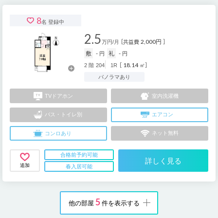
8
名 登録中
2.5
2,000円
万円/月
［共益費
］
敷
-
礼
-
円
円
18.14
2
階
204
1R
［
㎡］
パノラマあり
TV
ドアホン
室内
洗濯機
バス・
トイレ別
エアコン
ネット
無料
コンロ
あり
合格前予約可能
詳しく見る
追加
春入居可能
5
他の部屋
件を表示する