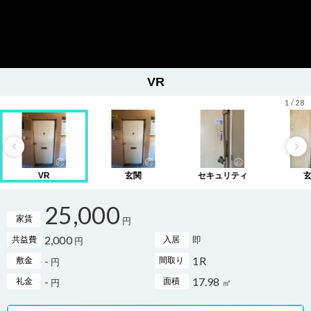
VR
1
/
28
VR
玄関
セキュリティ
25,000
家賃
円
2,000
即
共益費
入居
円
-
1R
敷金
間取り
円
-
17.98
礼金
面積
円
㎡