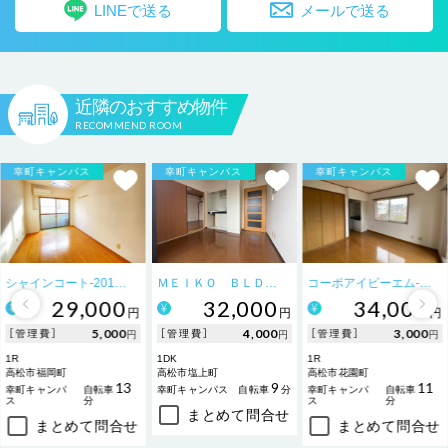
LINEで送る
メールで送る
近隣のおすすめ物件
RECOMMEND ROOM
幸町キャンパス
幸町キャンパス
幸町キャンパス
シャインコート-201号室
ＭＥＩＫＯ ＢＬＤ．-405号室
コーポアイビーエム-205号室
29,000
32,000
34,000
円
円
円
5,000
4,000
3,000
［管理費］
［管理費］
［管理費］
円
円
円
1R
1DK
1R
高松市福岡町
高松市塩上町
高松市花園町
13
9
11
幸町キャンパ
自転車
幸町キャンパス
自転車
分
幸町キャンパ
自転車
ス
分
ス
分
まとめて問合せ
まとめて問合せ
まとめて問合せ