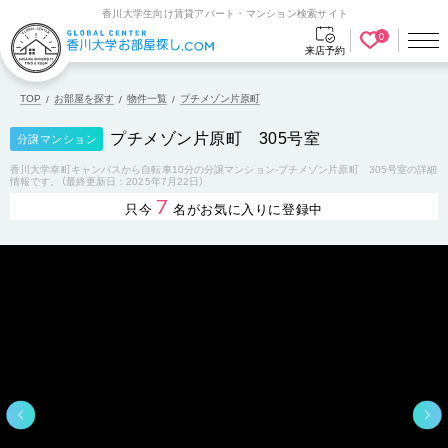
香川大学生向け賃貸アパート・マンション検索サイト
0
来店予約
TOP
お部屋を探す
物件一覧
プチメゾン片原町
プチメゾン片原町 305号室
分譲マンション
香川大学幸町キャンパスから自転車10分の分譲マンション-プチメゾン片原町 305号室の詳細
情報です。（最終更新日：2025年7月22日）
7
只今
名がお気に入りに登録中