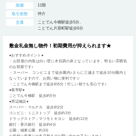
11階
階層
仲介
取引形態
ことでん今橋駅徒歩5分、
交通
ことでん片原町駅徒歩6分
敷金礼金無し物件！初期費用が抑えられます★
●おすすめポイント●
・お部屋の内装は白い壁に木目調の床となっています。明るい雰囲気
のお部屋です♪
・スーパー、コンビニまで徒歩圏内♪さらに三越まで徒歩10分圏内と
なっていますので、お買い物に便利です☆
・ことでん今橋駅まで徒歩約5分！忙しい朝でも安心です♪
●最寄駅●
ことでん今橋駅 徒歩約5分
●周辺施設●
スーパー：マルナカ 徒歩約2分
コンビニ：ミニストップ 徒歩約3分
ドラッグストア：マツモトキヨシ 徒歩約12分
銀行：香川銀行 徒歩約4分
公園：城東公園 約3分