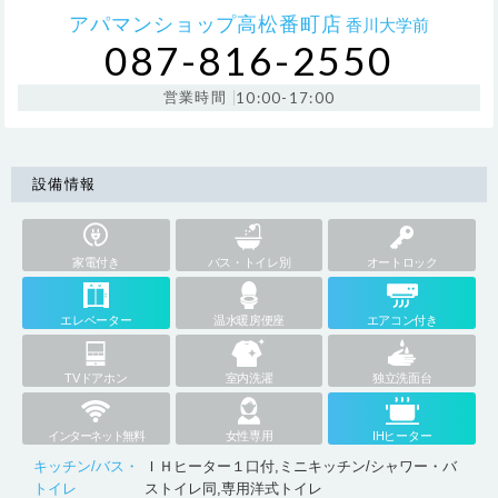
アパマンショップ高松番町店
香川大学前
087-816-2550
営業時間
10:00-17:00
設備情報
家電付き
バス・トイレ別
オートロック
エレベーター
温水暖房便座
エアコン付き
TVドアホン
室内洗濯
独立洗面台
インターネット無料
女性専用
IHヒーター
キッチン/バス・
ＩＨヒーター１口付,ミニキッチン/シャワー・バ
トイレ
ストイレ同,専用洋式トイレ